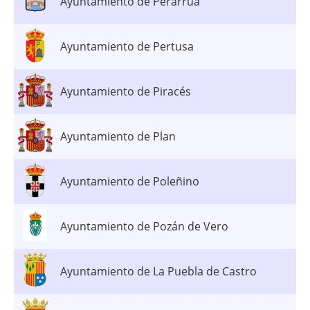
Ayuntamiento de Perarrúa
Ayuntamiento de Pertusa
Ayuntamiento de Piracés
Ayuntamiento de Plan
Ayuntamiento de Poleñino
Ayuntamiento de Pozán de Vero
Ayuntamiento de La Puebla de Castro