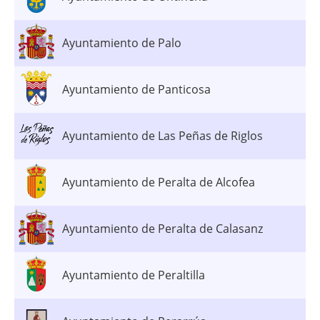
Ayuntamiento de Palo
Ayuntamiento de Panticosa
Ayuntamiento de Las Peñas de Riglos
Ayuntamiento de Peralta de Alcofea
Ayuntamiento de Peralta de Calasanz
Ayuntamiento de Peraltilla