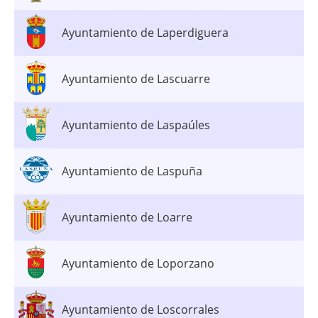
Ayuntamiento de Laperdiguera
Ayuntamiento de Lascuarre
Ayuntamiento de Laspaúles
Ayuntamiento de Laspuña
Ayuntamiento de Loarre
Ayuntamiento de Loporzano
Ayuntamiento de Loscorrales