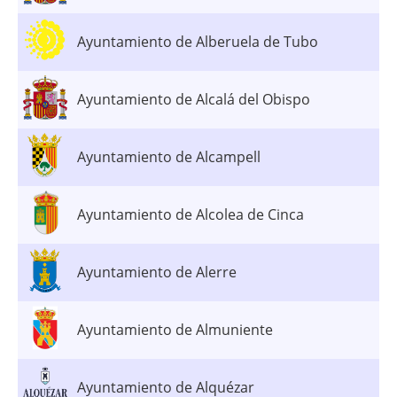
Ayuntamiento de Alberuela de Tubo
Ayuntamiento de Alcalá del Obispo
Ayuntamiento de Alcampell
Ayuntamiento de Alcolea de Cinca
Ayuntamiento de Alerre
Ayuntamiento de Almuniente
Ayuntamiento de Alquézar