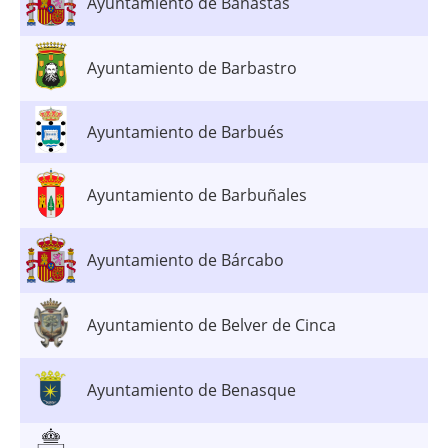
Ayuntamiento de Banastás
Ayuntamiento de Barbastro
Ayuntamiento de Barbués
Ayuntamiento de Barbuñales
Ayuntamiento de Bárcabo
Ayuntamiento de Belver de Cinca
Ayuntamiento de Benasque