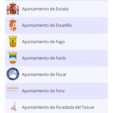
Ayuntamiento de Estada
Ayuntamiento de Estadilla
Ayuntamiento de Fago
Ayuntamiento de Fanlo
Ayuntamiento de Fiscal
Ayuntamiento de Fonz
Ayuntamiento de Foradada del Toscar