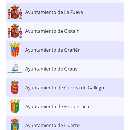
Ayuntamiento de La Fueva
Ayuntamiento de Gistaín
Ayuntamiento de Grañén
Ayuntamiento de Graus
Ayuntamiento de Gurrea de Gállego
Ayuntamiento de Hoz de Jaca
Ayuntamiento de Huerto