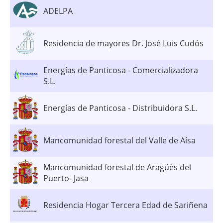
ADELPA
Residencia de mayores Dr. José Luis Cudós
Energías de Panticosa - Comercializadora
S.L.
Energías de Panticosa - Distribuidora S.L.
Mancomunidad forestal del Valle de Aísa
Mancomunidad forestal de Aragüés del
Puerto- Jasa
Residencia Hogar Tercera Edad de Sariñena