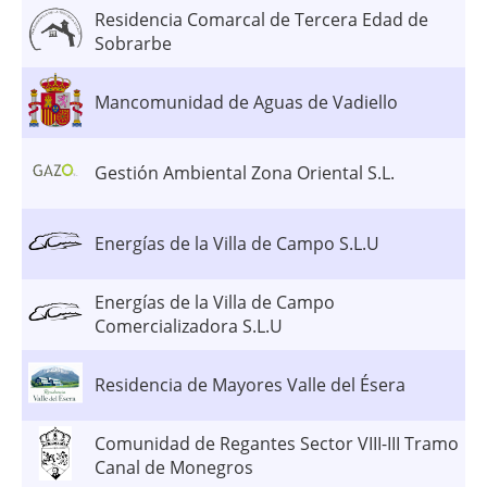
Residencia Comarcal de Tercera Edad de
Sobrarbe
Mancomunidad de Aguas de Vadiello
Gestión Ambiental Zona Oriental S.L.
Energías de la Villa de Campo S.L.U
Energías de la Villa de Campo
Comercializadora S.L.U
Residencia de Mayores Valle del Ésera
Comunidad de Regantes Sector VIII-III Tramo
Canal de Monegros