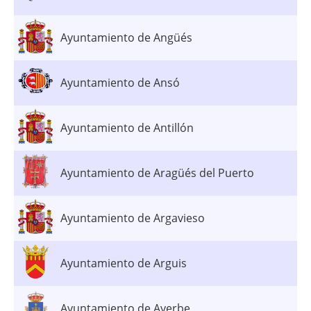
Ayuntamiento de Angüés
Ayuntamiento de Ansó
Ayuntamiento de Antillón
Ayuntamiento de Aragüés del Puerto
Ayuntamiento de Argavieso
Ayuntamiento de Arguis
Ayuntamiento de Ayerbe